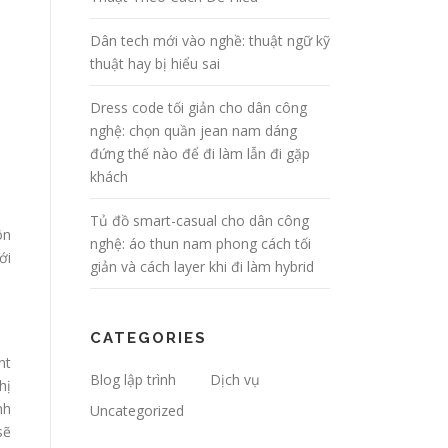
Dân tech mới vào nghề: thuật ngữ kỹ
thuật hay bị hiểu sai
Dress code tối giản cho dân công
nghệ: chọn quần jean nam dáng
đứng thế nào để đi làm lẫn đi gặp
khách
Tủ đồ smart-casual cho dân công
ôn
nghệ: áo thun nam phong cách tối
ới
giản và cách layer khi đi làm hybrid
CATEGORIES
nt
Blog lập trình
Dịch vụ
hị
nh
Uncategorized
sẽ