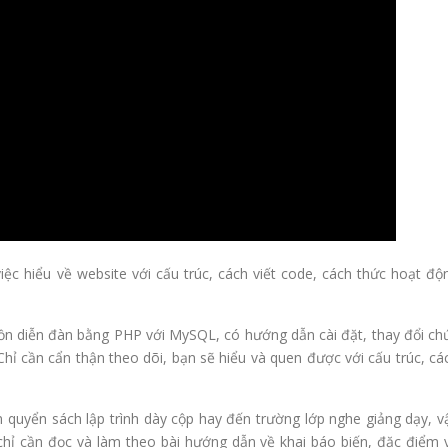
việc hiểu về website với cấu trúc, cách viết code, cách thức hoạt độ
ồn diễn đàn bằng PHP với MySQL, có hướng dẫn cài đặt, thay đổi ch
ỉ cần cẩn thận theo dõi, bạn sẽ hiểu và quen được với cấu trúc, cá
quyển sách lập trình dày cộp hay đến trường lớp nghe giảng dạy, v
chỉ cần đọc và làm theo bài hướng dẫn về khai báo biến, đặc điểm 