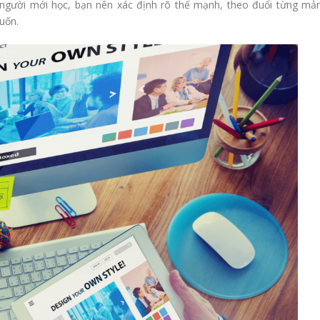
g người mới học, bạn nên xác định rõ thế mạnh, theo đuổi từng mả
uốn.