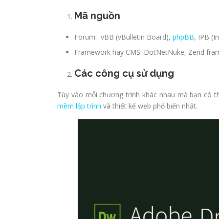
Mã nguồn
Forum: vBB (vBulletin Board),
phpBB
, IPB (
Framework hay CMS: DotNetNuke, Zend fram
Các công cụ sử dụng
Tùy vào mỗi chương trình khác nhau mà bạn có t
mềm lập trình
và thiết kế web phổ biến nhất.