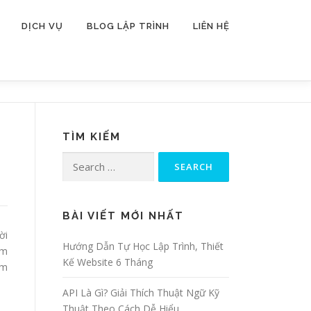
DỊCH VỤ
BLOG LẬP TRÌNH
LIÊN HỆ
TÌM KIẾM
Search for:
BÀI VIẾT MỚI NHẤT
ời
Hướng Dẫn Tự Học Lập Trình, Thiết
ảm
Kế Website 6 Tháng
ằm
API Là Gì? Giải Thích Thuật Ngữ Kỹ
Thuật Theo Cách Dễ Hiểu