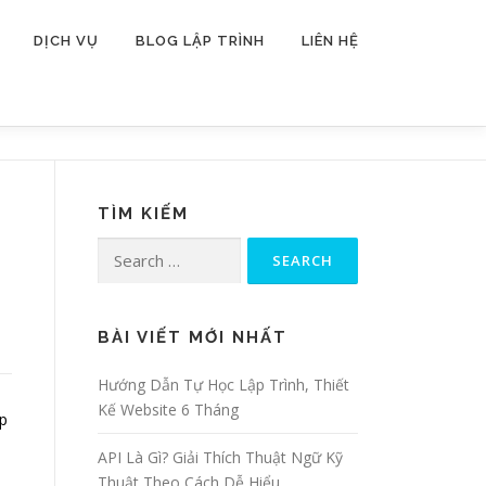
DỊCH VỤ
BLOG LẬP TRÌNH
LIÊN HỆ
TÌM KIẾM
Search for:
BÀI VIẾT MỚI NHẤT
Hướng Dẫn Tự Học Lập Trình, Thiết
Kế Website 6 Tháng
ẹp
API Là Gì? Giải Thích Thuật Ngữ Kỹ
Thuật Theo Cách Dễ Hiểu