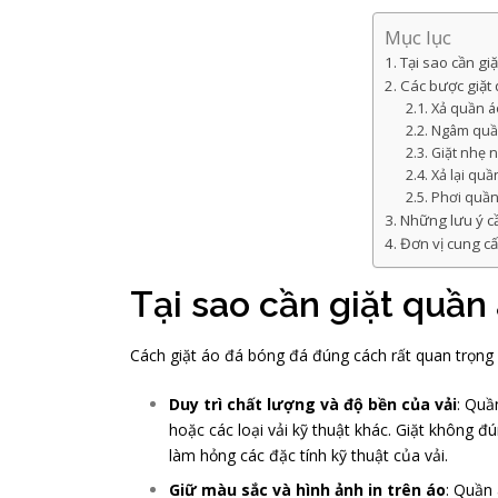
Mục lục
Tại sao cần gi
Các bược giặt
Xả quần á
Ngâm quần
Giặt nhẹ 
Xả lại quầ
Phơi quần
Những lưu ý cầ
Đơn vị cung c
Tại sao cần giặt quầ
Cách giặt áo đá bóng đá đúng cách rất quan trọng 
Duy trì chất lượng và độ bền của vải
: Quầ
hoặc các loại vải kỹ thuật khác. Giặt không 
làm hỏng các đặc tính kỹ thuật của vải.
Giữ màu sắc và hình ảnh in trên áo
: Quần 