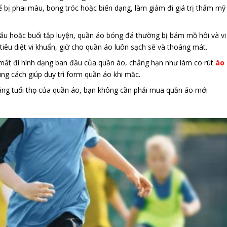
ể bị phai màu, bong tróc hoặc biến dạng, làm giảm đi giá trị thẩm mỹ
đấu hoặc buổi tập luyện, quần áo bóng đá thường bị bám mồ hôi và vi
 tiêu diệt vi khuẩn, giữ cho quần áo luôn sạch sẽ và thoáng mát.
m mất đi hình dạng ban đầu của quần áo, chẳng hạn như làm co rút
áo
úng cách giúp duy trì form quần áo khi mặc.
 tăng tuổi thọ của quần áo, bạn không cần phải mua quần áo mới