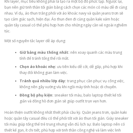
Khi layer, mục tiêu không phải là tạo ra một bộ đồ phức tạp. Ngược lại,
bạn nên giữ tinh thần tối giản bằng cách chọn các món có màu dễ đi cùng
nhau. Ví dụ, áo thun trắng phối với áo khoác navy và quần jeans trơn sẽ
tạo cảm giác sạch, hiện đại. Áo thun đen đi cùng quần kaki xám hoặc
quần tây casual có thể phù hợp hơn cho những ngày cần vẻ ngoài nghiêm
túc.
Một số nguyên tắc layer dễ áp dụng:
Giữ bảng màu thống nhất:
nên xoay quanh các màu trung
tính để tránh tổng thể rối mắt.
Chọn áo khoác nhẹ:
ưu tiên kiểu dễ cởi, dễ gấp, phù hợp khi
thay đổi không gian làm việc.
Tránh quá nhiều lớp dày:
trang phục cần phục vụ công việc,
không nên gây vướng víu khi ngồi máy tính hoặc di chuyển.
Đồng bộ phụ kiện:
sneaker tối màu, balo laptop thiết kế tối
giản và đồng hồ đơn giản sẽ giúp outfit trọn vẹn hơn.
Hoàn thiện outfit không nhất thiết phải cầu kỳ. Quần jeans trơn, quần kaki
hoặc quần tây casual đều có thể phối tốt với áo thun tối giản. Giày sneaker
tối màu giúp tổng thể trẻ trung nhưng vẫn đủ lịch sự. Balo laptop nên có
thiết kế gọn, ít chi tiết, phù hợp với tinh thần công nghệ và làm việc linh