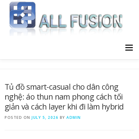
Skip to content
Menu
HOME
GIỚI THIỆU
DỊCH VỤ
Tủ đồ smart-casual cho dân công
nghệ: áo thun nam phong cách tối
BLOG LẬP TRÌNH
LIÊN HỆ
giản và cách layer khi đi làm hybrid
POSTED ON
JULY 5, 2026
BY
ADMIN