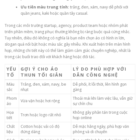
Ưu tiên màu trung tính:
trắng, đen, xám, navy dễ phối với
quần jeans, kaki hoặc quần tây casual.
Trong các môi trường startup, agency, product team hoặc nhóm phát
triển phần mềm, trang phục thường không bị ràng buộc quá cứng nhắc.
Tuy nhiên, điều đó không có nghĩa là bạn nên chọn áo có hình in lớn,
slogan quá nổi bật hoặc màu sắc gây nhiễu. Khi xuất hiện trên màn hình
họp, những chi tiết này có thể làm giảm cảm giác chuyên nghiệp, nhất là
trong các buổi trao đổi với khách hàng hoặc đối tác.
YẾU
GỢI Ý CHO ÁO
LÝ DO PHÙ HỢP VỚI
TỐ
THUN TỐI GIẢN
DÂN CÔNG NGHỆ
Màu
Trắng, đen, xám, navy, be
Dễ phối, ít lỗi thời, lên hình gọn
sắc
nhạt
gàng
Phom
Thoải mái khi làm việc lâu, vẫn giữ
Vừa vặn hoặc hơi rộng
áo
sự chỉn chu
Họa
Không gây phân tán trong cuộc
Trơn hoặc logo rất nhỏ
tiết
họp online
Chất
Cotton hoặc vải có độ
Dễ mặc hằng ngày, phù hợp văn
liệu
đứng dáng
phòng và di chuyển