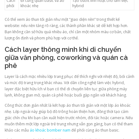
Cách
Đi cùng quần basic và áo
Tạo outfit linh hoạt cho làm việc
phối
khoác nhẹ
hybrid
Có thể xem áo thun tối giản như một “giao diện nền” trong thiết kế
website: nếu nền tảng rõ ràng, các thành phần khác sẽ dễ kết hợp hơn.
Bạn không cần sở hữu quá nhiều áo, chỉ cần một nhóm màu cơ bản, chất
lượng ổn định và phom phù hợp với cơ thể.
Cách layer thông minh khi di chuyển
giữa văn phòng, coworking và quán cà
phê
Layer là cách mặc nhiều lớp trang phục để thích nghi với nhiệt độ, bối cảnh
và mức độ trang trọng khác nhau. Với dân công nghệ làm việc hybrid,
layer đặc biệt hữu ích vì bạn có thể di chuyển liên tục giữa phòng máy
lạnh, không gian mở, quán cà phê hoặc buổi gặp ngắn với khách hàng.
Công thức đơn giản nhất là kết hợp áo thun tối giản với một lớp áo khoác
nhẹ. Lớp ngoài này giúp bộ đồ trông hoàn thiện hơn, đồng thời tạo cảm
giác chỉn chu khi bạn cần xuất hiện trước nhóm, đối tác hoặc camera. Nếu
muốn thêm một lớp ngoài trẻ trung nhưng vẫn gọn gàng, bạn có thể tham
khảo các mẫu
áo khoác bomber nam
để phối cùng áo thun basic.