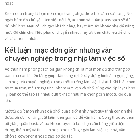
hoạt.
Điểm quan trọng là bạn nên chọn trang phục theo bối cảnh sử dụng. Nếu
ngày hôm đó chủ yếu làm việc nội bộ, áo thun và quần jeans sạch sẽ đã
đủ phù hợp. Nếu có lịch gặp khách hàng, hãy thêm áo khoác nhẹ để nâng
mức độ chỉn chu. Nếu phải di chuyển nhiều, hãy ưu tiên chất liệu dễ chịu
và các món ít nhăn.
Kết luận: mặc đơn giản nhưng vẫn
chuyên nghiệp trong nhịp làm việc số
Áo thun nam phong cách tối giản không chỉ là một món đồ thời trang cơ
bản, mà còn là nền tảng giúp dân công nghệ xây dựng hình ảnh gọn gàng,
linh hoạt và chuyên nghiệp trong môi trường làm việc hybrid. Khi biết chọn
áo thun trơn, màu trung tính, phom vừa vặn và phối cùng các lớp layer hợp
lý, bạn có thể tạo ra nhiều outfit khác nhau mà không cần một tủ đồ quá
lớn.
Một tủ đồ ít món nhưng dễ phối cũng giống như một quy trình công nghệ
được tối ưu: rõ ràng, tiết kiệm thời gian và dễ vận hành. Công thức áo thun
tối giản, quần basic và áo khoác layer là lựa chọn cân bằng giữa tiện
dụng, thẩm mỹ và tính linh hoạt cho những ngày làm việc tại nhà, văn
phòng, coworking hoặc gặp gỡ đối tác.