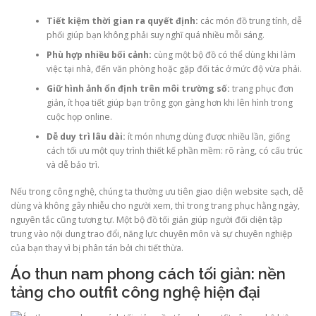
Tiết kiệm thời gian ra quyết định:
các món đồ trung tính, dễ
phối giúp bạn không phải suy nghĩ quá nhiều mỗi sáng.
Phù hợp nhiều bối cảnh:
cùng một bộ đồ có thể dùng khi làm
việc tại nhà, đến văn phòng hoặc gặp đối tác ở mức độ vừa phải.
Giữ hình ảnh ổn định trên môi trường số:
trang phục đơn
giản, ít họa tiết giúp bạn trông gọn gàng hơn khi lên hình trong
cuộc họp online.
Dễ duy trì lâu dài:
ít món nhưng dùng được nhiều lần, giống
cách tối ưu một quy trình thiết kế phần mềm: rõ ràng, có cấu trúc
và dễ bảo trì.
Nếu trong công nghệ, chúng ta thường ưu tiên giao diện website sạch, dễ
dùng và không gây nhiễu cho người xem, thì trong trang phục hằng ngày,
nguyên tắc cũng tương tự. Một bộ đồ tối giản giúp người đối diện tập
trung vào nội dung trao đổi, năng lực chuyên môn và sự chuyên nghiệp
của bạn thay vì bị phân tán bởi chi tiết thừa.
Áo thun nam phong cách tối giản: nền
tảng cho outfit công nghệ hiện đại