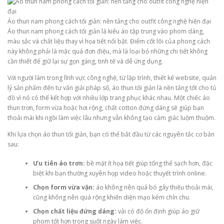
Áo thun nam phong cách tối giản: nền tảng cho outfit công nghệ hiện đại
Áo thun nam phong cách tối giản là kiểu áo tập trung vào phom dáng,
màu sắc và chất liệu thay vì họa tiết nổi bật. Điểm cốt lõi của phong cách
này không phải là mặc quá đơn điệu, mà là loại bỏ những chi tiết không
cần thiết để giữ lại sự gọn gàng, tinh tế và dễ ứng dụng.
Với người làm trong lĩnh vực công nghệ, từ lập trình, thiết kế website, quản
lý sản phẩm đến tư vấn giải pháp số, áo thun tối giản là nền tảng tốt cho tủ
đồ vì nó có thể kết hợp với nhiều lớp trang phục khác nhau. Một chiếc áo
thun trơn, form vừa hoặc hơi rộng, chất cotton đứng dáng sẽ giúp bạn
thoải mái khi ngồi làm việc lâu nhưng vẫn không tạo cảm giác luộm thuộm.
Khi lựa chọn áo thun tối giản, bạn có thể bắt đầu từ các nguyên tắc cơ bản
sau:
Ưu tiên áo trơn:
bề mặt ít họa tiết giúp tổng thể sạch hơn, đặc
biệt khi bạn thường xuyên họp video hoặc thuyết trình online.
Chọn form vừa vặn:
áo không nên quá bó gây thiếu thoải mái,
cũng không nên quá rộng khiến diện mạo kém chỉn chu.
Chọn chất liệu đứng dáng:
vải có độ ổn định giúp áo giữ
phom tốt hơn trong suốt ngày làm việc.