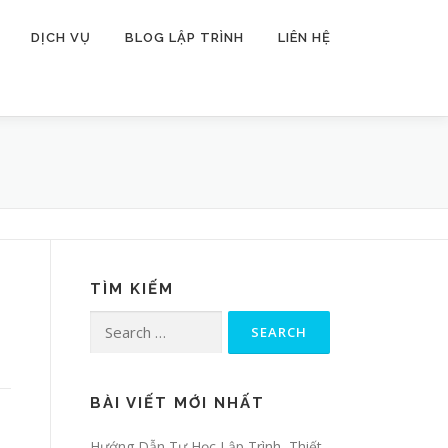
DỊCH VỤ
BLOG LẬP TRÌNH
LIÊN HỆ
TÌM KIẾM
Search for:
BÀI VIẾT MỚI NHẤT
Hướng Dẫn Tự Học Lập Trình, Thiết