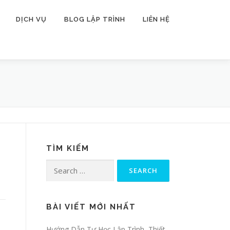
DỊCH VỤ
BLOG LẬP TRÌNH
LIÊN HỆ
TÌM KIẾM
Search for:
BÀI VIẾT MỚI NHẤT
Hướng Dẫn Tự Học Lập Trình, Thiết