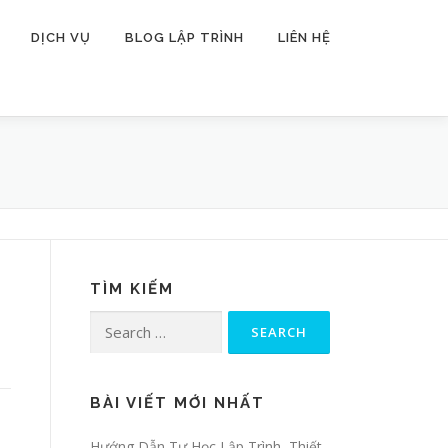
DỊCH VỤ
BLOG LẬP TRÌNH
LIÊN HỆ
TÌM KIẾM
Search for:
BÀI VIẾT MỚI NHẤT
Hướng Dẫn Tự Học Lập Trình, Thiết