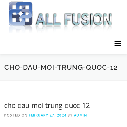
Skip to content
Menu
HOME
GIỚI THIỆU
DỊCH VỤ
CHO-DAU-MOI-TRUNG-QUOC-12
BLOG LẬP TRÌNH
LIÊN HỆ
cho-dau-moi-trung-quoc-12
POSTED ON
FEBRUARY 27, 2024
BY
ADMIN