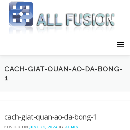
Skip to content
Menu
HOME
GIỚI THIỆU
DỊCH VỤ
CACH-GIAT-QUAN-AO-DA-BONG-
1
BLOG LẬP TRÌNH
LIÊN HỆ
cach-giat-quan-ao-da-bong-1
POSTED ON
JUNE 28, 2024
BY
ADMIN