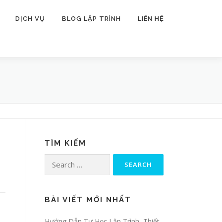
DỊCH VỤ
BLOG LẬP TRÌNH
LIÊN HỆ
TÌM KIẾM
Search for:
BÀI VIẾT MỚI NHẤT
Hướng Dẫn Tự Học Lập Trình, Thiết