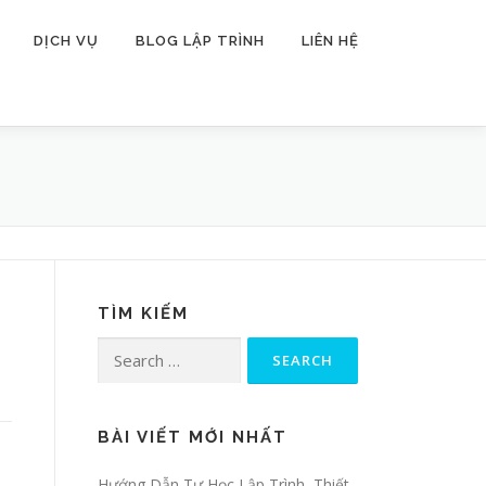
DỊCH VỤ
BLOG LẬP TRÌNH
LIÊN HỆ
TÌM KIẾM
Search for:
BÀI VIẾT MỚI NHẤT
Hướng Dẫn Tự Học Lập Trình, Thiết