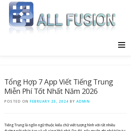
Skip to content
Menu
HOME
GIỚI THIỆU
DỊCH VỤ
Tổng Hợp 7 App Viết Tiếng Trung
Miễn Phí Tốt Nhất Năm 2026
BLOG LẬP TRÌNH
LIÊN HỆ
POSTED ON
FEBRUARY 20, 2024
BY
ADMIN
Tiếng Trung là ngôn ngữ thuộc kiểu chữ viết tượng hình với rất nhiều
đường nét phức tạp và vô cùng khó nhớ. Do đó, nếu muốn ghi nhớ Hán tự