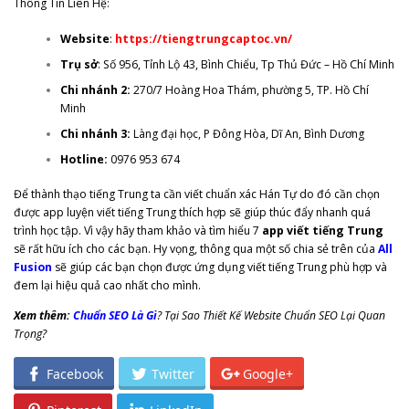
Thông Tin Liên Hệ:
Website
:
https://tiengtrungcaptoc.vn/
Trụ sở
: Số 956, Tỉnh Lộ 43, Bình Chiểu, Tp Thủ Đức – Hồ Chí Minh
Chi nhánh 2:
270/7 Hoàng Hoa Thám, phường 5, TP. Hồ Chí
Minh
Chi nhánh 3:
Làng đại học, P Đông Hòa, Dĩ An, Bình Dương
Hotline:
0976 953 674
Để thành thạo tiếng Trung ta cần viết chuẩn xác Hán Tự do đó cần chọn
được app luyện viết tiếng Trung thích hợp sẽ giúp thúc đẩy nhanh quá
trình học tập. Vì vậy hãy tham khảo và tìm hiểu 7
app viết tiếng Trung
sẽ rất hữu ích cho các bạn. Hy vọng, thông qua một số chia sẻ trên của
All
Fusion
sẽ giúp các bạn chọn được ứng dụng viết tiếng Trung phù hợp và
đem lại hiệu quả cao nhất cho mình.
Xem thêm:
Chuẩn SEO Là Gì
? Tại Sao Thiết Kế Website Chuẩn SEO Lại Quan
Trọng?
Facebook
Twitter
Google+