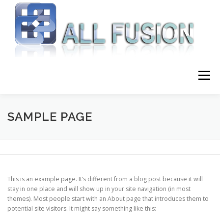
Skip to content
Menu
HOME
GIỚI THIỆU
DỊCH VỤ
SAMPLE PAGE
BLOG LẬP TRÌNH
LIÊN HỆ
This is an example page. It’s different from a blog post because it will
stay in one place and will show up in your site navigation (in most
themes). Most people start with an About page that introduces them to
potential site visitors. It might say something like this: